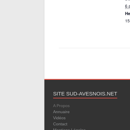
6 
He
15
SITE SUD-AVESNOIS.NET
A Propos
Annuaire
Vidéos
Contact