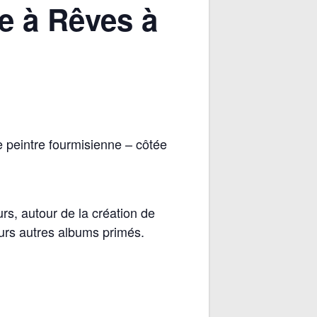
e à Rêves à
e peintre fourmisienne – côtée
urs, autour de la création de
eurs autres albums primés.