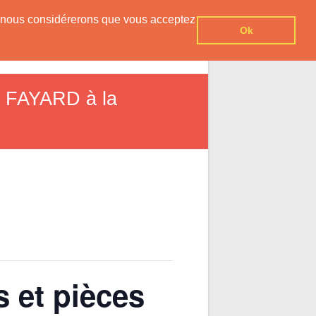
er, nous considérerons que vous acceptez
Ok
vesnois
Agenda
Contact
re FAYARD à la
s et pièces