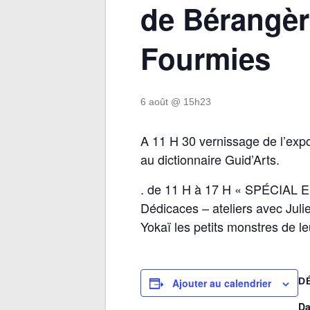
de Bérangèr
Fourmies
6 août @ 15h23
A 11 H 30 vernissage de l’expo
au dictionnaire Guid’Arts.
. de 11 H à 17 H « SPÉCIAL
Dédicaces – ateliers avec Julie
Yokaï les petits monstres de l
D
Ajouter au calendrier
Da