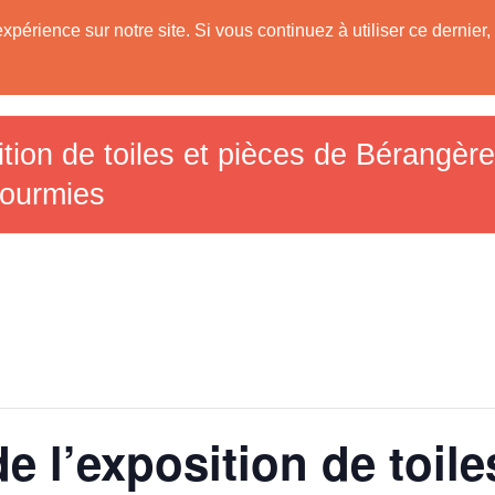
expérience sur notre site. Si vous continuez à utiliser ce derni
Les Communes
Tourisme dans le Sud A
59)
ition de toiles et pièces de Bérangè
Fourmies
e l’exposition de toile