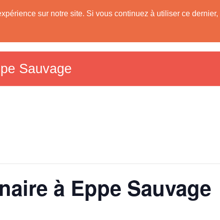
expérience sur notre site. Si vous continuez à utiliser ce derni
Les Communes
Tourisme dans le Sud A
59)
Eppe Sauvage
inaire à Eppe Sauvage