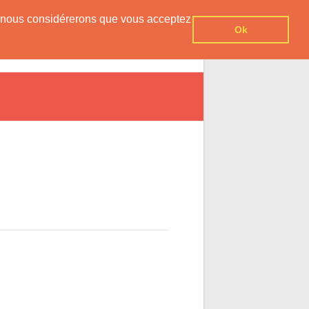
er, nous considérerons que vous acceptez
Ok
vesnois
Agenda
Contact