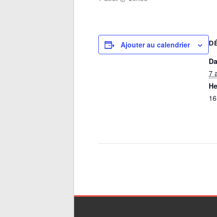
D
Ajouter au calendrier
Da
7 
He
16