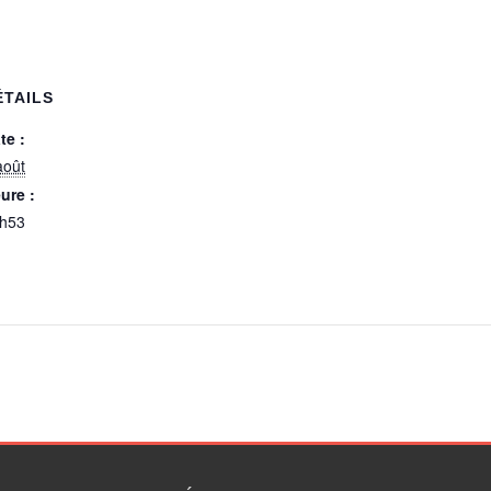
ÉTAILS
te :
août
ure :
h53