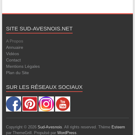
SITE SUD-AVESNOIS.NET
A Propos
Annuaire
Vidéos
Contact
Mentions Légales
Plan du Site
SUR LES RÉSEAUX SOCIAUX
Copyright © 2026
Sud-Avesnois
. All rights reserved. Thème
Esteem
par ThemeGrill. Propulsé par
WordPress
.