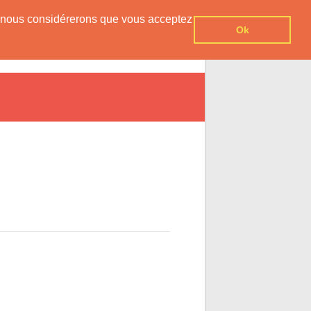
er, nous considérerons que vous acceptez
Ok
vesnois
Agenda
Contact