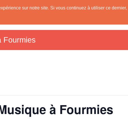
expérience sur notre site. Si vous continuez à utiliser ce derni
Les Communes
Tourisme dans le Sud A
59)
à Fourmies
 Musique à Fourmies