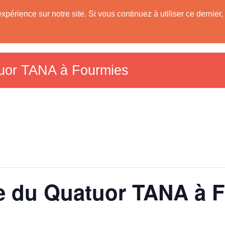
expérience sur notre site. Si vous continuez à utiliser ce derni
Les Communes
Tourisme dans le Sud A
59)
uor TANA à Fourmies
e du Quatuor TANA à 