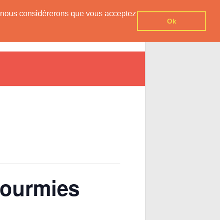
er, nous considérerons que vous acceptez
Ok
vesnois
Agenda
Contact
Fourmies