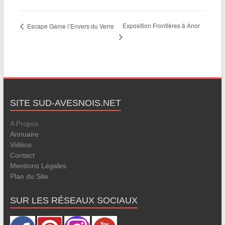
Exposition Frontières à Anor
Escape Game l’Envers du Verre
SITE SUD-AVESNOIS.NET
A Propos
Annuaire
Vidéos
Contact
Mentions Légales
Plan du Site
SUR LES RÉSEAUX SOCIAUX