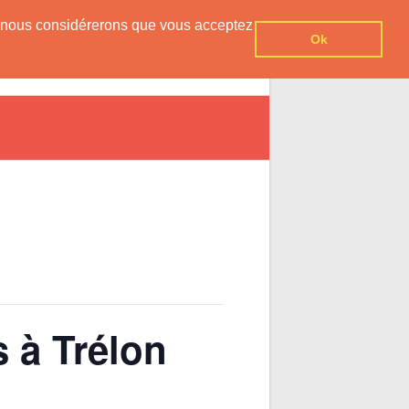
er, nous considérerons que vous acceptez
Ok
vesnois
Agenda
Contact
 à Trélon