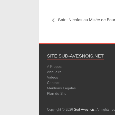
Saint Nicolas au Misée de Fou
SITE SUD-AVESNOIS.NET
A Propos
Annuaire
Vidéos
Contact
Mentions Légales
Plan du Site
Copyright © 2026
Sud-Avesnois
. All rights 