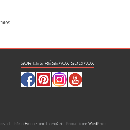
rmies
SUR LES RÉSEAUX SOCIAUX
reserved. Thème
Esteem
par ThemeGrill. Propulsé par
WordPress
.