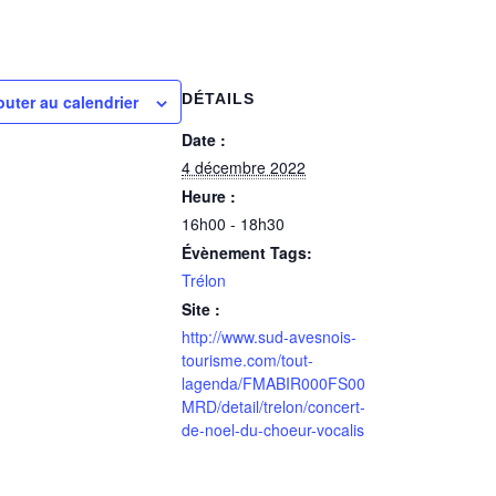
DÉTAILS
outer au calendrier
Date :
4 décembre 2022
Heure :
16h00 - 18h30
Évènement Tags:
Trélon
Site :
http://www.sud-avesnois-
tourisme.com/tout-
lagenda/FMABIR000FS00
MRD/detail/trelon/concert-
de-noel-du-choeur-vocalis