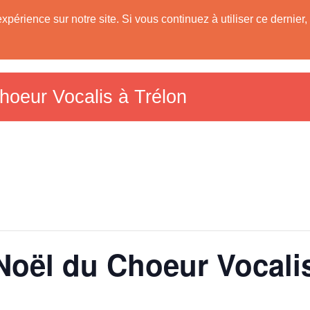
expérience sur notre site. Si vous continuez à utiliser ce derni
Les Communes
Tourisme dans le Sud A
59)
hoeur Vocalis à Trélon
Noël du Choeur Vocalis