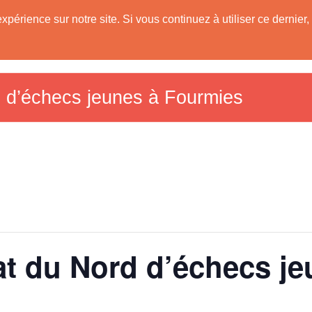
expérience sur notre site. Si vous continuez à utiliser ce derni
Les Communes
Tourisme dans le Sud A
59)
 d’échecs jeunes à Fourmies
 du Nord d’échecs je