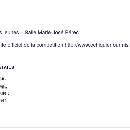
 jeunes – Salle Marie-José Pérec
ite officiel de la compétition http://www.echiquierfourmisi
ÉTAILS
te :
août
ure :
h44