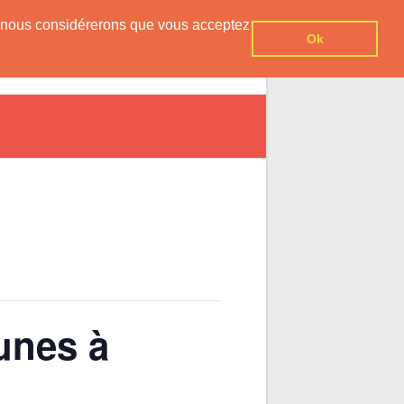
er, nous considérerons que vous acceptez
Ok
vesnois
Agenda
Contact
unes à