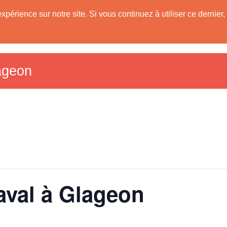
expérience sur notre site. Si vous continuez à utiliser ce derni
Les Communes
Tourisme dans le Sud A
59)
ageon
aval à Glageon