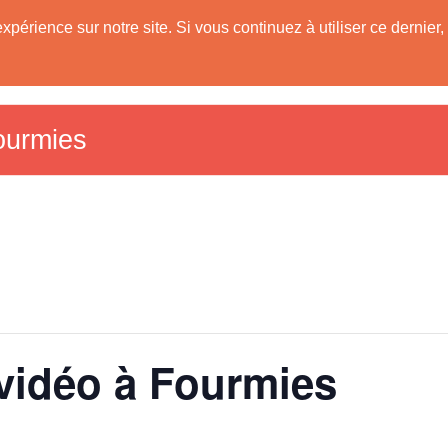
expérience sur notre site. Si vous continuez à utiliser ce derni
Les Communes
Tourisme dans le Sud A
59)
Fourmies
 vidéo à Fourmies