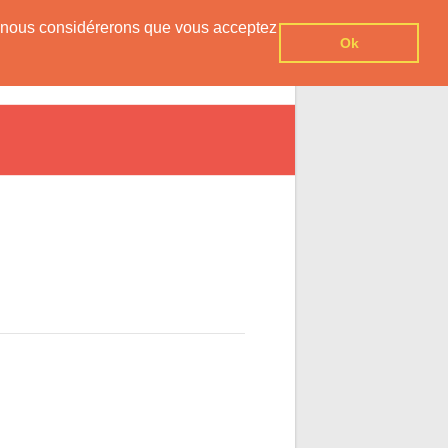
er, nous considérerons que vous acceptez
Ok
vesnois
Agenda
Contact